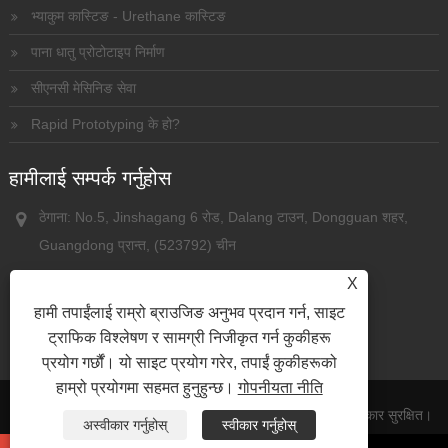
भ्याकुम कास्टिङ - Urethane कास्टिङ
पाना धातु प्रोटोटाइप निर्माण
सीएनसी मेसिनिङ सेवा
Rapid Prototyping के हो?
हामीलाई सम्पर्क गर्नुहोस
ठेगाना: No.5, Jinshagang 6 रोड, Dalang टाउन, Dongguan शहर,
Guangdong प्रान्त, (523792) चीन
फोन:
+86-13826935536
X
इमेल:
amanda@tinheo-rp.com
हामी तपाईंलाई राम्रो ब्राउजिङ अनुभव प्रदान गर्न, साइट
ट्राफिक विश्लेषण र सामग्री निजीकृत गर्न कुकीहरू
प्रयोग गर्छौं। यो साइट प्रयोग गरेर, तपाईं कुकीहरूको
हाम्रो प्रयोगमा सहमत हुनुहुन्छ।
गोपनीयता नीति
प्रतिलिपि अधिकार © 2023 Dongguan Tinheo Co., Ltd. सर्वाधिकार सुरक्षित।
अस्वीकार गर्नुहोस्
स्वीकार गर्नुहोस्
लिङ्कहरू
Sitemap
RSS
XML
Privacy Policy