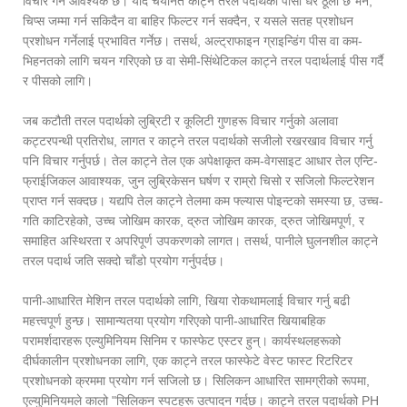
विचार गर्न आवश्यक छ। यदि चयनित काट्ने तरल पदार्थको पासो धेरै ठूलो छ भने,
चिप्स जम्मा गर्न सकिदैन वा बाहिर फिल्टर गर्न सक्दैन, र यसले सतह प्रशोधन
प्रशोधन गर्नेलाई प्रभावित गर्नेछ। तसर्थ, अल्ट्राफाइन ग्राइन्डिंग पीस वा कम-
भिहनतको लागि चयन गरिएको छ वा सेमी-सिंथेटिकल काट्ने तरल पदार्थलाई पीस गर्दै
र पीसको लागि।
जब कटौती तरल पदार्थको लुब्रिटी र कूलिटी गुणहरू विचार गर्नुको अलावा
कट्टरपन्थी प्रतिरोध, लागत र काट्ने तरल पदार्थको सजीलो रखरखाव विचार गर्नु
पनि विचार गर्नुपर्छ। तेल काट्ने तेल एक अपेक्षाकृत कम-वेगसाइट आधार तेल एन्टि-
फ्राईजिकल आवाश्यक, जुन लुब्रिकेसन घर्षण र राम्रो चिसो र सजिलो फिल्टरेशन
प्राप्त गर्न सक्दछ। यद्यपि तेल काट्ने तेलमा कम फ्ल्यास पोइन्टको समस्या छ, उच्च-
गति काटिरहेको, उच्च जोखिम कारक, द्रुत जोखिम कारक, द्रुत जोखिमपूर्ण, र
समाहित अस्थिरता र अपरिपूर्ण उपकरणको लागत। तसर्थ, पानीले घुलनशील काट्ने
तरल पदार्थ जति सक्दो चाँडो प्रयोग गर्नुपर्दछ।
पानी-आधारित मेशिन तरल पदार्थको लागि, खिया रोकथामलाई विचार गर्नु बढी
महत्त्वपूर्ण हुन्छ। सामान्यतया प्रयोग गरिएको पानी-आधारित खियाबहिक
परामर्शदारहरू एल्युमिनियम सिनिम र फास्फेट एस्टर हुन्। कार्यस्थलहरूको
दीर्घकालीन प्रशोधनका लागि, एक काट्ने तरल फास्फेटे वेस्ट फास्ट रिटरिटर
प्रशोधनको क्रममा प्रयोग गर्न सजिलो छ। सिलिकन आधारित सामग्रीको रूपमा,
एल्युमिनियमले कालो "सिलिकन स्पटहरू उत्पादन गर्दछ। काट्ने तरल पदार्थको PH